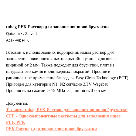
tubag PFK Раствор для заполнения швов брусчатки
Quick-mix / Sievert
Артикул:
PFK
Готовый к использованию, водопроницаемый раствор для
заполнения швов плиточных покрытийна улице. Для швов
шириной от 2 мм. Также подходит для брусчатки, плит из
натурального камня и клинкерных покрытий. Простое и
рациональное применение благодаря Easy Clean Technology (ECT).
Пригоден для категории N1, N2 согласно ZTV Wegebau.
Прочность на сжатие: > 15 МПа. Зернистость 0-0,5 мм.
Документы:
Техкарта tubag PFK Раствор для заполнения швов брусчатки
СГР - Однокомпонентные растворы для заполнения швов
PFF, PFK
PFK Раствор для заполнения швов брусчатки