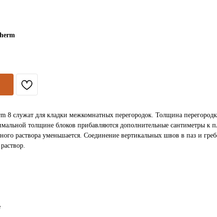
therm
rm 8 служат для кладки межкомнатных перегородок. Толщина перегородки
имальной толщине блоков прибавляются дополнительные сантиметры к п
чного раствора уменьшается. Соединение вертикальных швов в паз и гре
раствор.
е