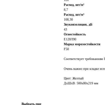
Расход, шт/м²
8,7
Расход, шт/м³
108,30
Звукоизоляция, дБ
43
Огнестойкость
E120/I90
Марка морозостойкости
F50
Соответствует требованиям
Очень важно при кладке исп
Цвет: Желтый
ДxШxВ: 500x80x219 мм
Выбрать еще