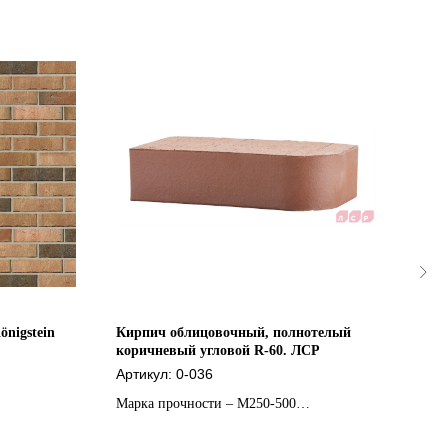
nigstein
Кирпич облицовочный, полнотелый
Кирп
коричневый угловой R-60. ЛСР
«МА
Артикул:
0-036
Арти
Марка прочности – М250-500
Марк
Формат – 1 нф
Форм
Морозостойкость – F 50-100
Моро