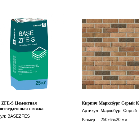
 ZFE-S Цементная
Кирпич Марксбург Серый Kö
ротвердеющая стяжка
Артикул:
Марксбург Серый
кул:
BASEZFES
Размер: – 250х65х20 мм
Марка прочности, – M175
Морозостойкость, – F100